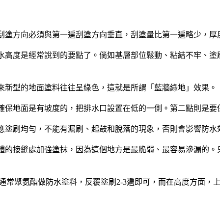
塗方向必須與第一遍刮塗方向垂直，刮塗量比第一遍略少，厚度為
8m防水高度是經常說到的要點了。倘如基層部位鬆動、粘結不牢、
來新型的地面塗料往往呈綠色，這就是所謂「藍牆綠地」效果。
確保地面是有坡度的，把排水口設置在低的一側。第二點則是要保
應塗刷均勻，不能有漏刷、起鼓和脫落的現象，否則會影響防水
體的接縫處加強塗抹，因為這個地方是最脆弱、最容易滲漏的。只
相通常聚氨酯做防水塗料，反覆塗刷2-3遍即可，而在高度方面，上