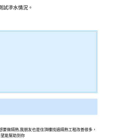
測試滲水情況。
此想要做隔熱,我朋友也是住頂樓找過隔熱工程改善很多，
希望能幫助到你