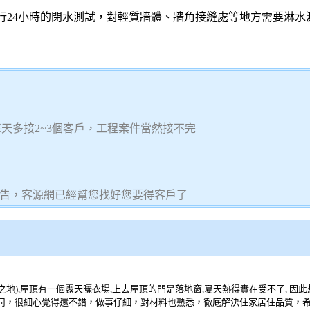
行24小時的閉水測試，對輕質牆體、牆角接縫處等地方需要淋水
，每天多接2~3個客戶，工程案件當然接不完
告，客源網已經幫您找好您要得客戶了
之地),屋頂有一個露天曬衣場,上去屋頂的門是落地窗,夏天熱得實在受不了, 因
程公司，很細心覺得還不錯，做事仔細，對材料也熟悉，徹底解決住家居住品質，