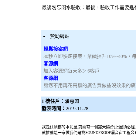
最後勿忘閉水驗收：最後，驗收工作需要進
贊助網站
輕鬆接案網
30秒立即快速接案，業績提升10%~40%
客源網
加入客源網每天多3~6客戶
客源網
讓您不用再花高額的廣告費做些沒效果的廣
1 樓住戶：
潘惠如
發表時間：
2019-11-28
我是住頂樓的水泥屋,前面有一個露天陽台(上屋頂必經
就推薦這一家做我們是找SOUNDPROOF隔音窗工