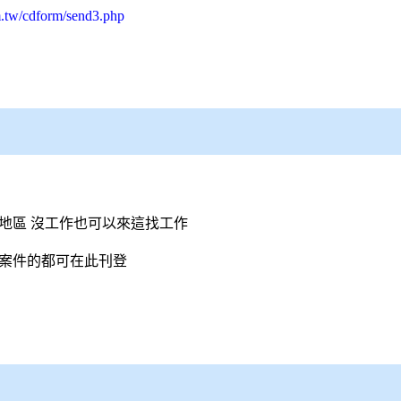
m.tw/cdform/send3.php
的地區 沒工作也可以來這找工作
找案件的都可在此刊登