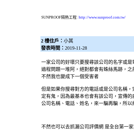
SUNPROOF
隔熱工程
:
http://www.sunproof.com.tw/
2 樓住戶：
小其
發表時間：
2019-11-28
一家公司的好壞只要搜尋該公司的名字或是
過程問題一堆阿，絕對都會有蛛絲馬跡，之
不然我也變成下一個受害者
但是如果你搜尋對方的電話或是公司名稱，
定有鬼，因為最基本也會有該公司，宣傳的
公司名稱、電話、姓名，來一騙再騙，所以
不然也可以去
抓漏
公司評價網 是全台第一