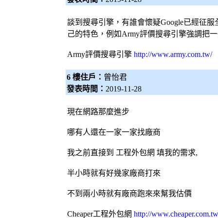
談到
搜尋引擎
，有誰會懷疑Google已經征
己的特色，例如Army評價
搜尋引擎
強調把一
Army評價
搜尋引擎
http://www.army.com.tw/
6 樓住戶：
曾怡君
發表時間：
2019-11-28
現在網路那麼進步
哪有人還在一家一家找廠商
我之前直接到 工程
外包網
填我的需求,
半小時就有好幾家廠商打來
不到兩小時就有廠商跑來來幫我估價
Cheaper工程
外包網
http://www.cheaper.com.tw