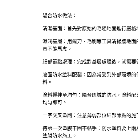
陽台防水做法：
清潔基面：首先對原始的毛坯地面進行嚴格
濕潤基層：用鏟刀、毛刷等工具清掃牆地面
真不能馬虎。
細部節點處理：完成對基層處理後，就需要
牆面防水塗料配製：因為常受到外部環境的
料。
塗料攪拌至均勻：陽台區域的防水，塗料配
均勻即可。
十字交叉塗刷：注意薄弱部位細部節點的施
待第一次塗膜干固不黏手：防水塗料要上兩
塗膜防水施工。