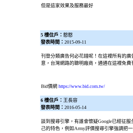
但是這家效果及服務最好
5 樓住戶：
憨憨
發表時間：
2015-09-11
刊登分類廣告何必花錢呢！在這裡所有的廣
意，台灣網路的聰明廠商，通通在這裡免費
Bid價網
https://www.bid.com.tw/
6 樓住戶：
王長容
發表時間：
2016-05-14
談到
搜尋引擎
，有誰會懷疑Google已經征
己的特色，例如Army評價
搜尋引擎
強調把一