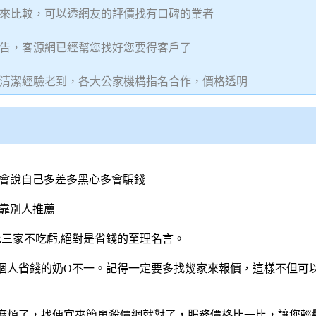
來比較，可以透網友的評價找有口碑的業者
告，客源網已經幫您找好您要得客戶了
清潔經驗老到，各大公家機構指名合作，價格透明
誰會說自己多差多黑心多會騙錢
靠別人推薦
比三家不吃虧,絕對是省錢的至理名言。
個人省錢的奶O不一。記得一定要多找幾家來報價，這樣不但可
麻煩了，找便宜來簡單
殺價網
就對了，服務價格比一比，讓您輕