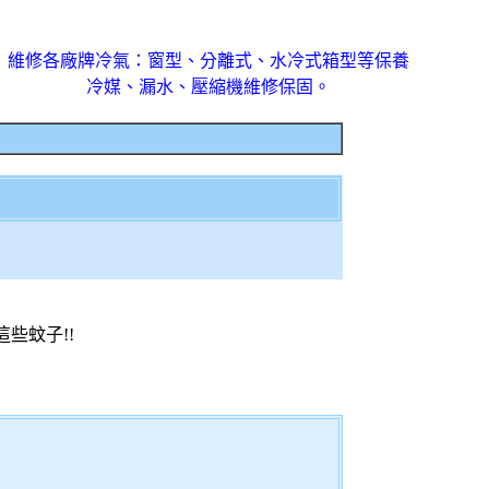
維修各廠牌冷氣：窗型、分離式、水冷式箱型等保養
冷媒、漏水、壓縮機維修保固。
些蚊子!!