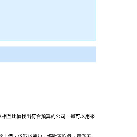
以相互比價找出符合預算的公司，還可以用來
鬆
比價
，省時省荷包，絕對不吃虧，讓滿天