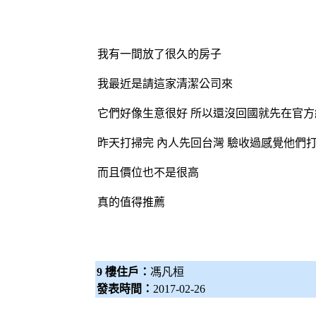
我有一間放了很久的房子
我最近是請這家清潔公司來
它們好像生意很好 所以還沒回國就先在官
昨天打掃完 內人先回台灣 驗收過感覺他們
而且價位也不是很高
真的值得推薦
9 樓住戶：
馮凡桓
發表時間：
2017-02-26