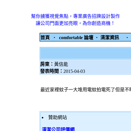
幫你擄獲視覺焦點，專業廣告招牌設計製作
讓公司門面更加亮眼，為你創造商機！
首頁
‧
comfortable 論壇
‧
清潔資訊
房東：
黃信能
發表時間：
2015-04-03
最近家裡蚊子一大堆用電蚊拍電死了但是不
贊助網站
清潔公司評價網