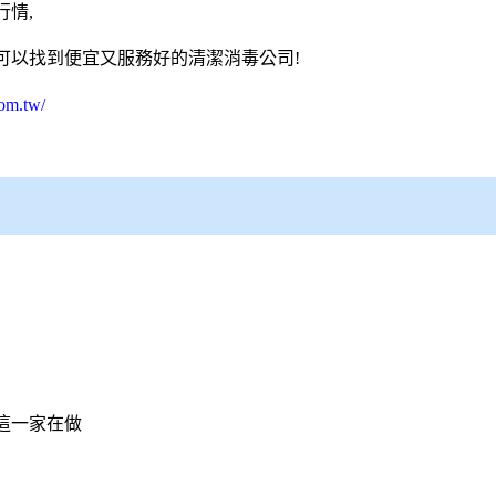
情,
也可以找到便宜又服務好的清潔
消毒公司
!
om.tw/
這一家在做