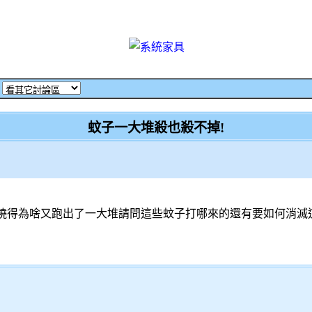
‧
蚊子一大堆殺也殺不掉!
曉得為啥又跑出了一大堆請問這些蚊子打哪來的還有要如何消滅這