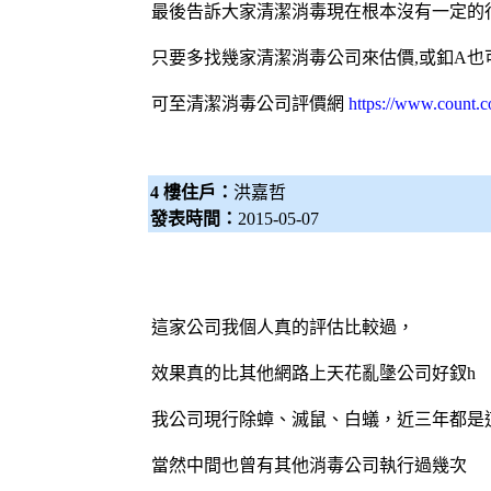
最後告訴大家清潔消毒現在根本沒有一定的行
只要多找幾家清潔
消毒公司
來估價,或釦A
可至清潔
消毒公司
評價網
https://www.count.c
4 樓住戶：
洪嘉哲
發表時間：
2015-05-07
這家公司我個人真的評估比較過，
效果真的比其他網路上天花亂墬公司好釵h
我公司現行除蟑、滅鼠、白蟻，近三年都是
當然中間也曾有其他消毒公司執行過幾次