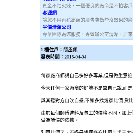
真金不怕火煉，一個優良的廠商是不怕客戶
客源網
讓您不用再花高額的廣告費做些沒效果的廣
平價清潔公司
專業團隊為您服務，專營辦公室清潔，居家
1 樓住戶：
簡丞佩
發表時間：
2015-04-04
每家廠商都講自己多好多專業,但是做生意
今天任何一家廠商的好壞不是靠自己說,而是
與其聽對方自吹自壘,不如多找幾家比價 貨
由於每個師傅進料及包工的價格不同，加上
做為議價的依據。
別再
比價
了，不過是找個廠商
比價
比半天太