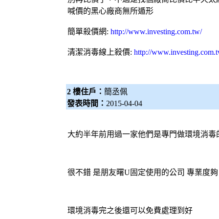
喊價的黑心廠商無所遁形
簡單殺價網
:
http://www.investing.com.tw/
清潔消毒
線上殺價:
http://www.investing.com.
2 樓住戶：
簡丞佩
發表時間：
2015-04-04
大約半年前用過一家他們是專門做
環境消毒
很不錯 是朋友曙U固定使用的公司 專業度
環境消毒完之後還可以免費處理到好