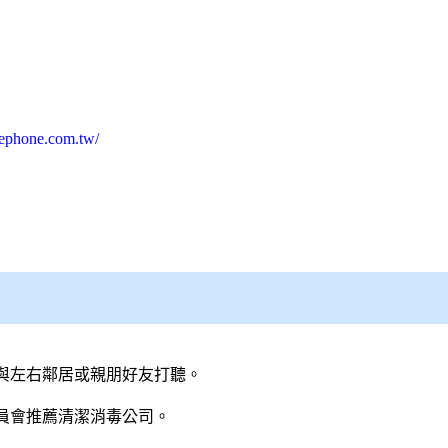
lephone.com.tw/
與左右鄰居或親朋好友打聽。
員會推薦清潔
消毒公司
。