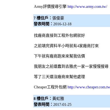
Army評價
搜尋引擎
http://www.army.com.tw/
7 樓住戶：
張俊豪
發表時間：
2016-12-18
找廠商直接到工程
外包網
就好
之前填完資料半小時就有4家廠商打來
下午就有廠商跑來來幫我估價
我朋友之前還蠢到去雅虎一家一家慢慢搜尋
等了三天還沒廠商來幫他處理
Cheaper工程
外包網
http://www.cheaper.com.tw
8 樓住戶：
黃虹雅
發表時間：
2017-01-25