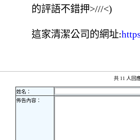
的評語不錯押>///<)
這家清潔公司的網址:
http
共 11 人
姓名：
佈告內容：