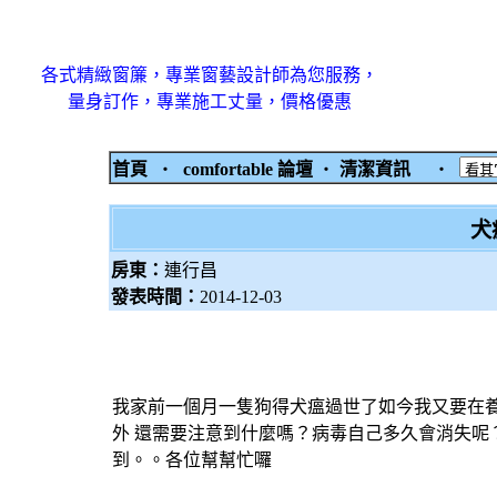
各式精緻窗簾，專業窗藝設計師為您服務，
量身訂作，專業施工丈量，價格優惠
首頁
‧
comfortable 論壇
‧
清潔資訊
‧
犬
房東：
連行昌
發表時間：
2014-12-03
我家前一個月一隻狗得犬瘟過世了如今我又要在養
外 還需要注意到什麼嗎？病毒自己多久會消失呢
到。。各位幫幫忙囉