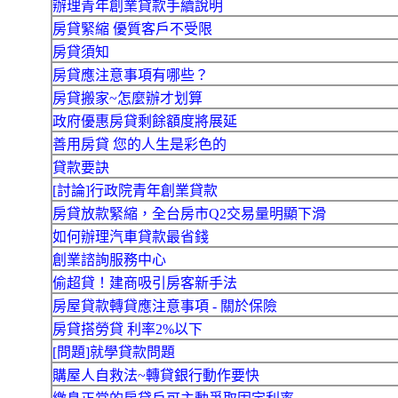
辦理青年創業貸款手續說明
房貸緊縮 優質客戶不受限
房貸須知
房貸應注意事項有哪些？
房貸搬家~怎麼辦才划算
政府優惠房貸剩餘額度將展延
善用房貸 您的人生是彩色的
貸款要訣
[討論]行政院青年創業貸款
房貸放款緊縮，全台房市Q2交易量明顯下滑
如何辦理汽車貸款最省錢
創業諮詢服務中心
偷超貸！建商吸引房客新手法
房屋貸款轉貸應注意事項 - 關於保險
房貸搭勞貸 利率2%以下
[問題]就學貸款問題
購屋人自救法~轉貸銀行動作要快