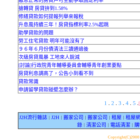
繳息正常的房貸戶可主動爭取固定利率
搶轉貸 房貸拚到1.58%
修繕貸款如何提報列舉來報稅
升息風持續三年！房貸指標利率2.5%起跳
助學貸款的問題
勞工住宅貸款 明年可能沒有了
９６年６月份債清法三讀通過後
次級房貸風暴 工地來人銳減
[討論]行政院青年輔導委員會輔導青年創業要點
房貸利息調高了，公告小到看不到
貸款常識
申請留學貸款碰壁怎麼辦？
1
2
3
4
5
.
.
.
.
.
J2H流行雜誌
J2H
搬家公司
搬家公司
租屋
租屋
｜
｜
｜
｜
｜
錄
清潔公司
電話清潔
購
｜
｜
｜
Copyright(C)200