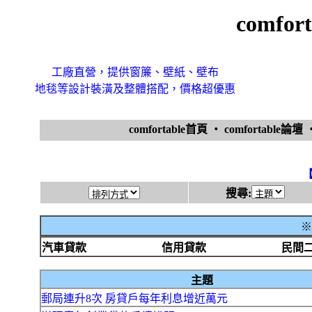
comfo
工廠直營，提供窗簾、壁紙、壁布
地毯等設計裝潢及整體搭配，價格超優惠
comfortable首頁
‧
comfortable論壇
搜尋:
※
汽車貸款
信用貸款
民間
主題
郵局連升8次 房貸戶每年利息增近萬元