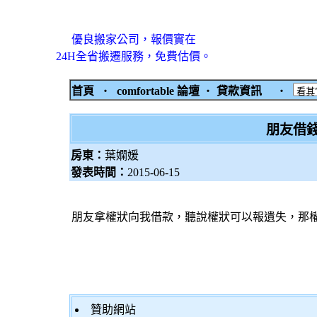
優良搬家公司，報價實在
24H全省搬遷服務，免費估價。
首頁
‧
comfortable 論壇
‧
貸款資訊
‧
朋友借
房東：
葉嫻媛
發表時間：
2015-06-15
朋友拿權狀向我借款，聽說權狀可以報遺失，那
贊助網站