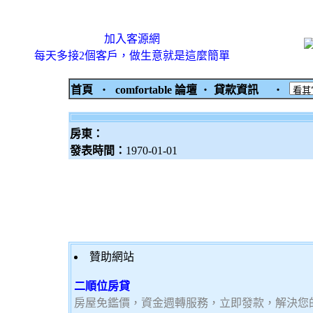
加入客源網
每天多接2個客戶，做生意就是這麼簡單
首頁
‧
comfortable 論壇
‧
貸款資訊
‧
房東：
發表時間：
1970-01-01
贊助網站
二順位房貸
房屋免鑑價，資金週轉服務，立即發款，解決您